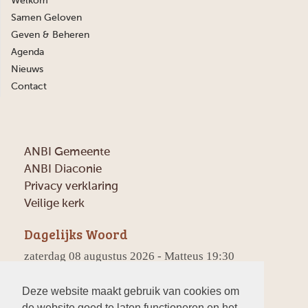
Welkom
Samen Geloven
Geven & Beheren
Agenda
Nieuws
Contact
ANBI Gemeente
ANBI Diaconie
Privacy verklaring
Veilige kerk
Dagelijks Woord
zaterdag 08 augustus 2026 - Matteus 19:30
Maar veel eersten zullen de laatsten zijn, en veel
laatsten de eersten.
Deze website maakt gebruik van cookies om
de website goed te laten functioneren en het