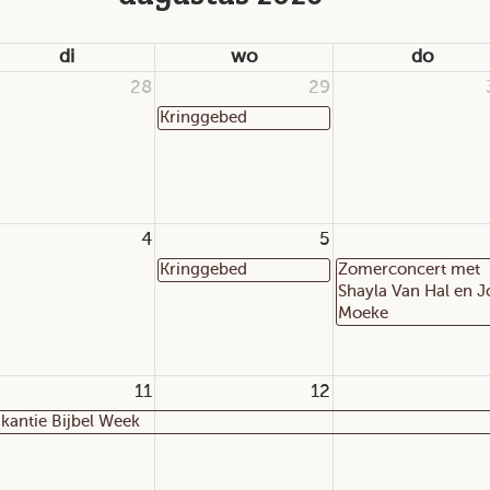
di
wo
do
28
29
Kringgebed
4
5
Kringgebed
Zomerconcert met
Shayla Van Hal en J
Moeke
11
12
kantie Bijbel Week