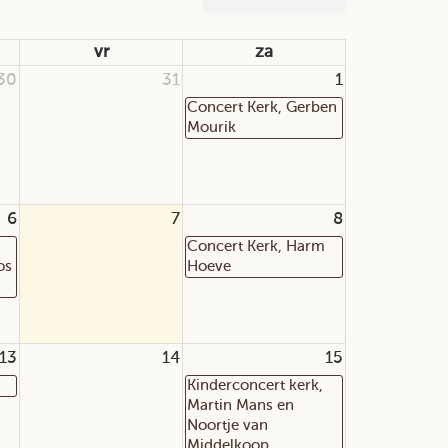
vr
za
30
31
1
Concert Kerk, Gerben
Mourik
6
7
8
Concert Kerk, Harm
os
Hoeve
13
14
15
Kinderconcert kerk,
Martin Mans en
Noortje van
Middelkoop