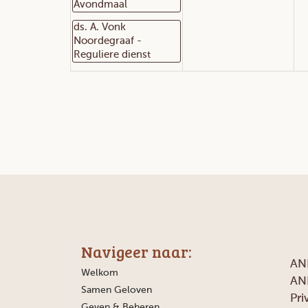
Avondmaal
ds. A. Vonk
Noordegraaf -
Reguliere dienst
Navigeer naar:
AN
Welkom
AN
Samen Geloven
Pri
Geven & Beheren