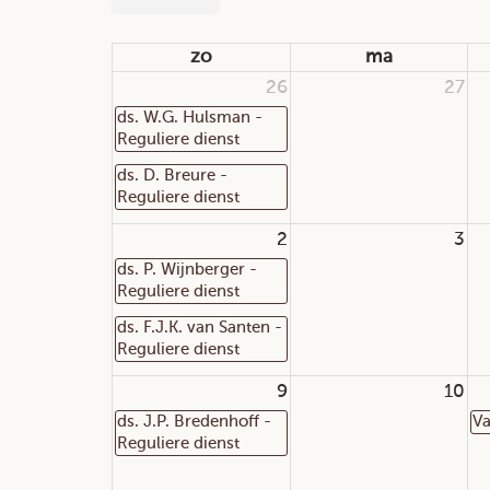
zo
ma
26
27
ds. W.G. Hulsman -
Reguliere dienst
ds. D. Breure -
Reguliere dienst
2
3
ds. P. Wijnberger -
Reguliere dienst
ds. F.J.K. van Santen -
Reguliere dienst
9
10
ds. J.P. Bredenhoff -
Va
Reguliere dienst